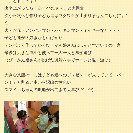
～」とドキドキ！
出来上がったら「あー○○だぁ～」と大興奮！
次から次へと作り子ども達はワクワクが止まりませんでした(*^。^
*)
犬・お花・アンパンマン・バイキンマン・ミッキーなど・・・
子ども達が大好きなものばかり
テンポよく作っていくぴーかん娘さんはほんとすごい！の一言
最後は大きな風船を使って一人一人と風船遊び！
（ぴーかん娘さんが投げた風船を手でポーンと返す遊び）
大きな風船の中には子ども達へのプレゼントが入っていて「バー
ン！」と割ると中から沢山の黄色い
スマイルちゃんの風船が出てきて大喜び(*^。^*)