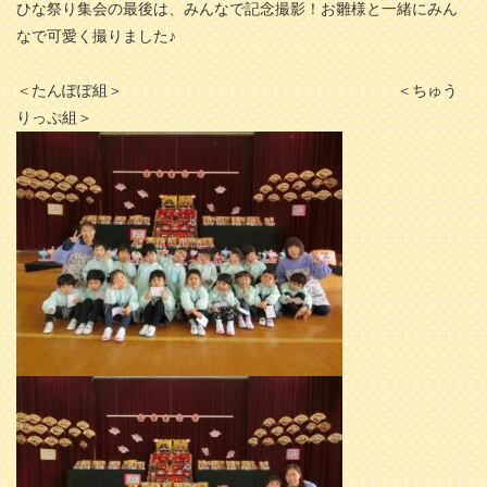
ひな祭り集会の最後は、みんなで記念撮影！お雛様と一緒にみん
なで可愛く撮りました♪
＜たんぽぽ組＞ ＜ちゅう
りっぷ組＞