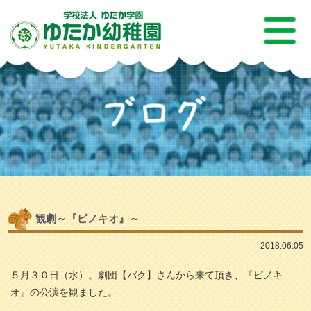
観劇～『ピノキオ』～
2018.06.05
５月３０日（水）。劇団【バク】さんから来て頂き、『ピノキ
オ』の公演を観ました。