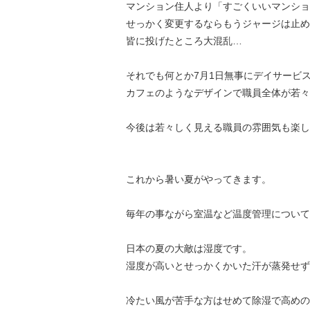
マンション住人より「すごくいいマンショ
せっかく変更するならもうジャージは止め
皆に投げたところ大混乱…
それでも何とか7月1日無事にデイサービ
カフェのようなデザインで職員全体が若々
今後は若々しく見える職員の雰囲気も楽し
これから暑い夏がやってきます。
毎年の事ながら室温など温度管理について
日本の夏の大敵は湿度です。
湿度が高いとせっかくかいた汗が蒸発せず
冷たい風が苦手な方はせめて除湿で高めの