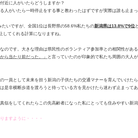
付近に人がいたらどうしますか？
る人がいたら一時停止をする事と教わったはずですが実際は誰も止まっ
みたいですが、全国1位は長野県の58.6%私たちの
新潟県は13.8%で9位
停止してくれる計算になりますね。
なのです。大きな理由は県民性のボランティア参加率との相関性がある
から当たり前だった。」
と言っていたのが印象的で私たち周囲の大人が
の一員として未来を担う新潟の子供たちの交通マナーを育んでいけたら
は是非横断歩道を渡ろうと待っている方を見かけたら迷わず止まってあ
真似をしてくれたらこの先高齢者になった私にとっても住みやすい新潟
りますように・・・・