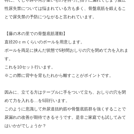
特に、くしゃみや何か重いものを持った拍子に漏れてしまう腹圧
性尿失禁については悩まれている方も多く、骨盤底筋を鍛えるこ
とで尿失禁の予防につながると言われています。
【藤の木の里での骨盤底筋運動】
直径20ｃｍくらいのボールを用意します。
ボールを両足に挟んだ状態で5秒間おしりの穴を閉めて力を入れま
す。
これを10セット行います。
※この際に背中を背もたれから離すことがポイントです。
因みに、立てる方はテーブルに手をついて立ち、おしりの穴を閉
めて力を入れる…を5回行います。
このように意識して外尿道括約筋や骨盤底筋群を強くすることで
尿漏れの改善が期待できるそうです。是非ご家庭でも試してみて
はいかがでしょうか？