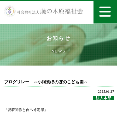
お知らせ
NEWS
ブログリレー ～小阿賀ほのぼのこども園～
2025.01.27
法人本部
『愛着関係と自己肯定感』