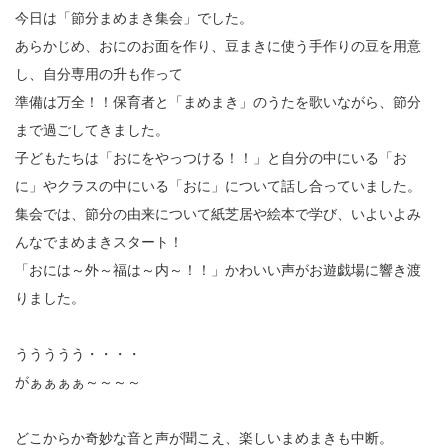
今日は「節分まめまき集会」でした。
あらかじめ、おにのお面を作り、豆まきに使う手作りの豆を用意
し、自分専用の升も作って
準備は万全！！保育者と「まめまき」のうたを歌いながら、節分
まで過ごしてきました。
子どもたちは「おにをやっつける！！」と自分の中にいる「お
に」やクラスの中にいる「おに」について話し合っていました。
集会では、節分の由来について紙芝居や絵本で学び、いよいよみ
んなでまめまきスタート！
「おには～外～福は～内～！！」かわいい声がお遊戯場に響き渡
りました。
ううううう・・・・
がぁぁぁぁ～～～～
どこからか奇妙な音と声が聞こえ、楽しいまめまきも中断。