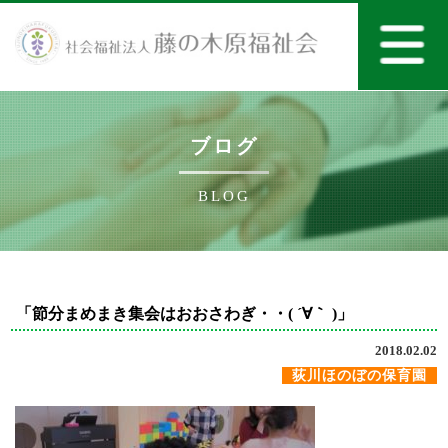
ブログ
BLOG
「節分まめまき集会はおおさわぎ・・( ´∀｀ )」
2018.02.02
荻川ほのぼの保育園