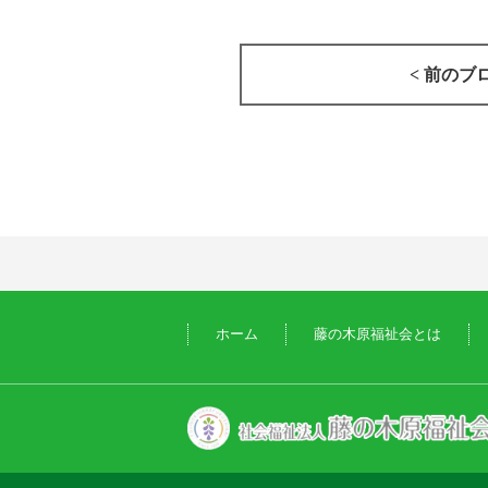
< 前のブ
ホーム
藤の木原福祉会とは