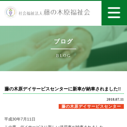
ブログ
BLOG
藤の木原デイサービスセンターに新車が納車されました!!
2018.07.11
藤の木原デイサービスセンター
平成
30
年
7
月
11
日