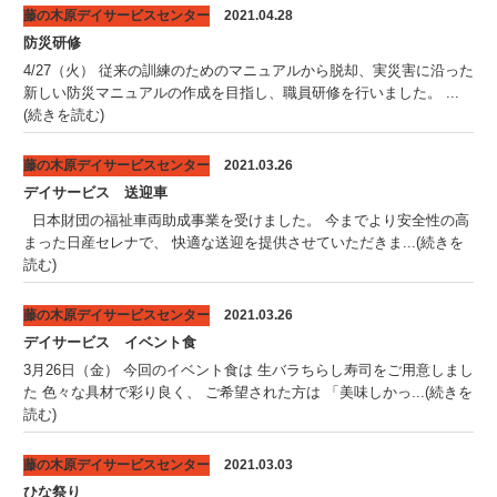
藤の木原デイサービスセンター
2021.04.28
防災研修
4/27（火） 従来の訓練のためのマニュアルから脱却、実災害に沿った
新しい防災マニュアルの作成を目指し、職員研修を行いました。 ...
(続きを読む)
藤の木原デイサービスセンター
2021.03.26
デイサービス 送迎車
日本財団の福祉車両助成事業を受けました。 今までより安全性の高
まった日産セレナで、 快適な送迎を提供させていただきま...(続きを
読む)
藤の木原デイサービスセンター
2021.03.26
デイサービス イベント食
3月26日（金） 今回のイベント食は 生バラちらし寿司をご用意しまし
た 色々な具材で彩り良く、 ご希望された方は 「美味しかっ...(続きを
読む)
藤の木原デイサービスセンター
2021.03.03
ひな祭り