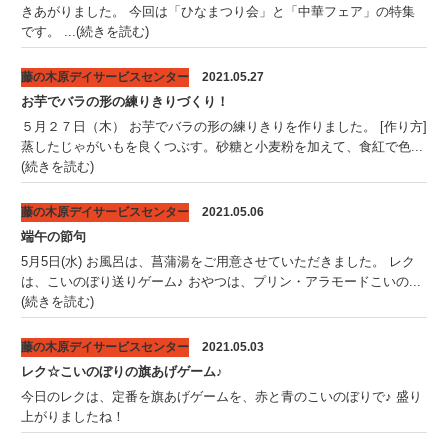
きあがりました。 今回は「ひなまつり会」と「中華フェア」の特集
です。 ...(続きを読む)
藤の木原デイサービスセンター
2021.05.27
お芋でバラの形の練りきりづくり！
５月２７日（木） お芋でバラの形の練りきりを作りました。 [作り方]
蒸したじゃがいもを良くつぶす。砂糖と小麦粉を加えて、食紅で色...
(続きを読む)
藤の木原デイサービスセンター
2021.05.06
端午の節句
5月5日(水) お風呂は、菖蒲湯をご用意させていただきました。 レク
は、こいのぼり送りゲーム♪ おやつは、プリン・アラモードこいの...
(続きを読む)
藤の木原デイサービスセンター
2021.05.03
レク☆こいのぼりの旗あげゲーム♪
今日のレクは、定番を旗あげゲームを、赤と青のこいのぼりで♪ 盛り
上がりましたね！