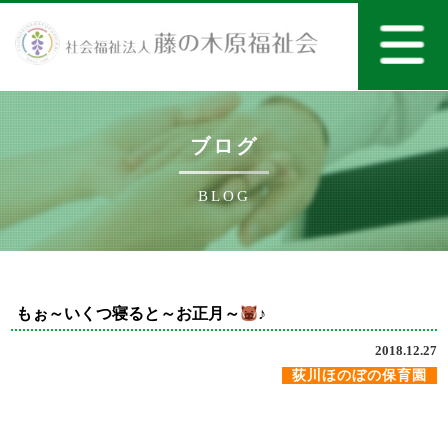
ブログ
BLOG
もぉ～いくつ寝ると～お正月～
♪
2018.12.27
荻川ほのぼの保育園