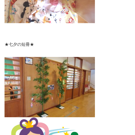
★七夕の短冊★