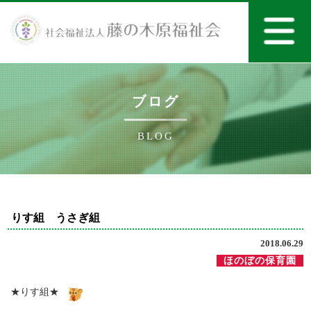
ブログ
BLOG
りす組 うさぎ組
2018.06.29
ほのぼの保育園
★りす組★