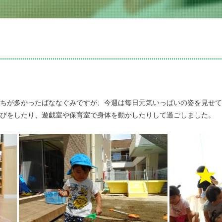
ちが多かったばななぐみですが、今週は毎日元気いっぱいの姿を見せて
びをしたり、遊戯室や保育室で身体を動かしたりして過ごしました。