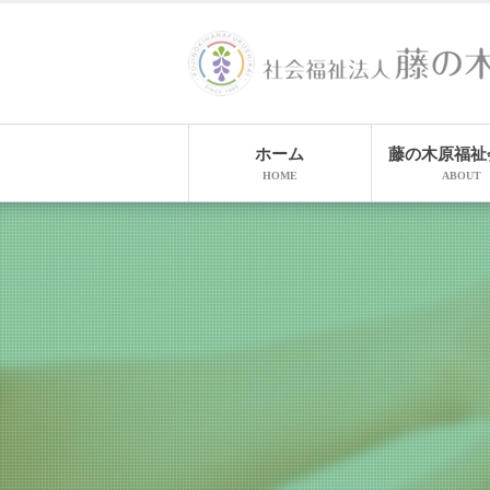
ホーム
藤の木原福祉
HOME
ABOUT