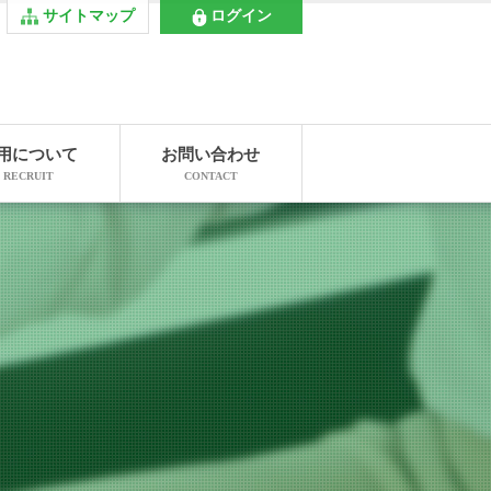
サイトマップ
ログイン
用について
お問い合わせ
RECRUIT
CONTACT