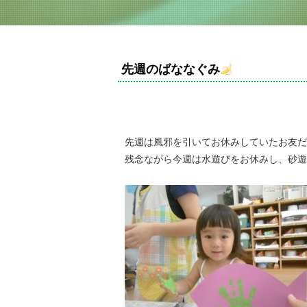
先週のばななぐみ
先週は風邪を引いてお休みしていたお友だ
残念ながら今週は水遊びをお休みし、砂遊