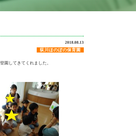
2018.08.13
荻川ほのぼの保育園
登園してきてくれました。