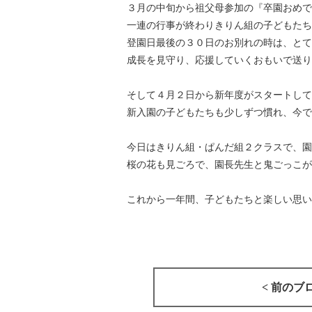
３月の中旬から祖父母参加の『卒園おめで
一連の行事が終わりきりん組の子どもたち
登園日最後の３０日のお別れの時は、とて
成長を見守り、応援していくおもいで送り
そして４月２日から新年度がスタートして
新入園の子どもたちも少しずつ慣れ、今で
今日はきりん組・ぱんだ組２クラスで、園
桜の花も見ごろで、園長先生と鬼ごっこが
これから一年間、子どもたちと楽しい思い
< 前のブ