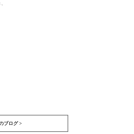
き、
のブログ >