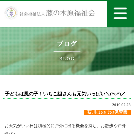
ブログ
BLOG
子どもは風の子！いちご組さんも元気いっぱい＼(^o^)／
2019.02.23
荻川ほのぼの保育園
お天気がいい日は積極的に戸外に出る機会を持ち、お散歩や戸外