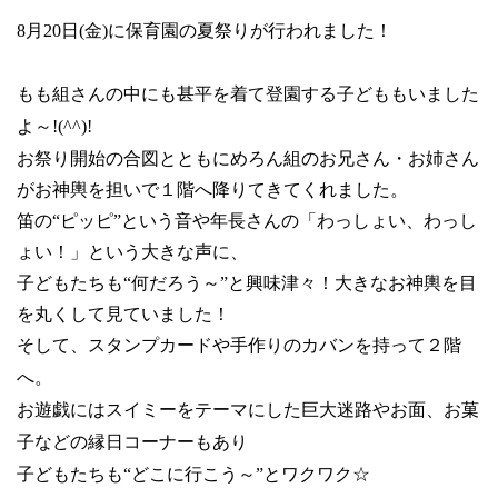
8
月
20
日
(
金
)
に保育園の夏祭りが行われました！
もも組さんの中にも甚平を着て登園する子どももいました
よ～
!(^^)!
お祭り開始の合図とともにめろん組のお兄さん・お姉さん
がお神輿を担いで１階へ降りてきてくれました。
笛の“ピッピ”という音や年長さんの「わっしょい、わっし
ょい！」という大きな声に、
子どもたちも“何だろう～”と興味津々！大きなお神輿を目
を丸くして見ていました！
そして、スタンプカードや手作りのカバンを持って２階
へ。
お遊戯にはスイミーをテーマにした巨大迷路やお面、お菓
子などの縁日コーナーもあり
子どもたちも“どこに行こう～”とワクワク☆