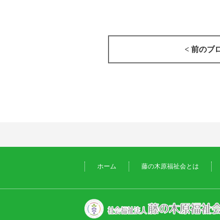
< 前のブ
ホーム
藤の木原福祉会とは