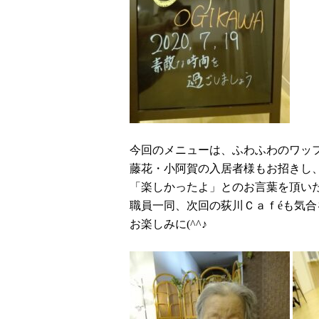
今回のメニューは、ふわふわのワッ
藤花・小阿賀の入居者様もお招きし
「楽しかったよ」とのお言葉を頂い
職員一同、次回の荻川Ｃａｆ
é
も気合
お楽しみに
(^^
♪