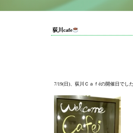
荻川cafe
7/19(
日
)
、荻川Ｃａｆ
é
の開催日でし