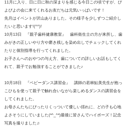
11月に入り、日に日に秋の深まりを感じる今日この頃ですが、ぴ
よぴよの会に来てくれるお友だちは元気いっぱいです！
先月はイベントが沢山ありました。その様子を少しずつご紹介し
たいと思います!(^^)!
10月13日 『親子歯科健康教室』 歯科衛生士の方が来所し、歯
みがきの正しいやり方や磨き残しを染め出しでチェックしてくれ
たりと個別指導を行ってくれました。
お子さんへのおやつの与え方、歯についての詳しいお話もしてく
れて、親子でお勉強することができました♪
10月18日 『ベビーダンス講習会』 講師の若林鮎美先生が抱っ
こひもを使って親子で触れ合いながら楽しめるダンスの講習会を
してくれました。
お母さんたちにぴったりくっついて優しい揺れに、どの子も心地
よさそうにしていました(*^_^*)最後に皆さんでハイポーズ！記念
写真を撮りました♫