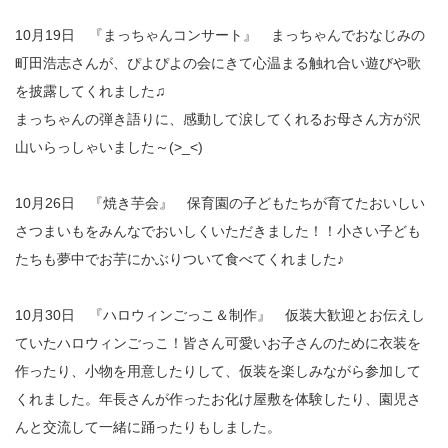
10月19日 『まっちゃんコンサート』 まっちゃんでおなじみの
町田浩志さんが、ぴよぴよの会にきて心温まる触れ合い遊びや歌
を披露してくれました♫
まっちゃんの弾き語りに、感動して涙してくれるお母さん方が沢
山いらっしゃいました～(>_<)
10月26日 『焼き芋会』 保育園の子どもたちが育てたおいしい
さつまいもをみんなでおいしくいただきました！！小さい子ども
たちも夢中でお芋にかぶりついて食べてくれました♪
10月30日 『ハロウィンごっこ＆制作』 仮装大歓迎とお伝えし
ていたハロウィンごっこ！皆さん可愛いお子さんのために衣装を
作ったり、小物を用意したりして、仮装を楽しみながら参加して
くれました。年長さんが作ったお化け屋敷を体験したり、園児さ
んと交流して一緒に踊ったりもしました。