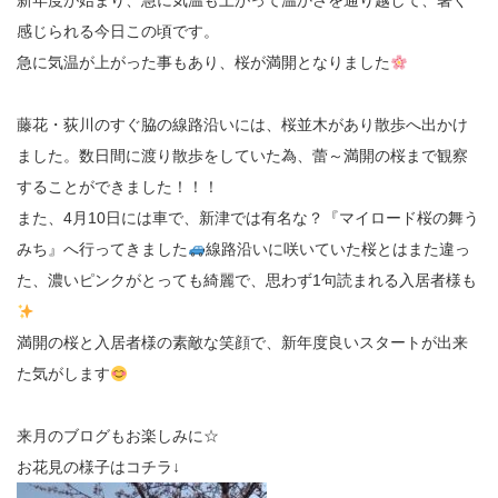
新年度が始まり、急に気温も上がって温かさを通り越して、暑く
感じられる今日この頃です。
急に気温が上がった事もあり、桜が満開となりました
藤花・荻川のすぐ脇の線路沿いには、桜並木があり散歩へ出かけ
ました。数日間に渡り散歩をしていた為、蕾～満開の桜まで観察
することができました！！！
また、4月10日には車で、新津では有名な？『マイロード桜の舞う
みち』へ行ってきました
線路沿いに咲いていた桜とはまた違っ
た、濃いピンクがとっても綺麗で、思わず1句読まれる入居者様も
満開の桜と入居者様の素敵な笑顔で、新年度良いスタートが出来
た気がします
来月のブログもお楽しみに☆
お花見の様子はコチラ↓