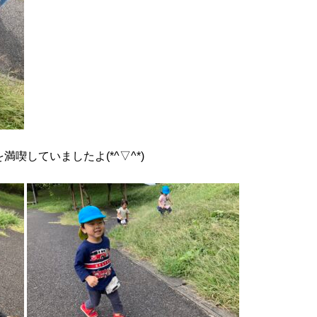
を満喫していましたよ
(*^
▽
^*)