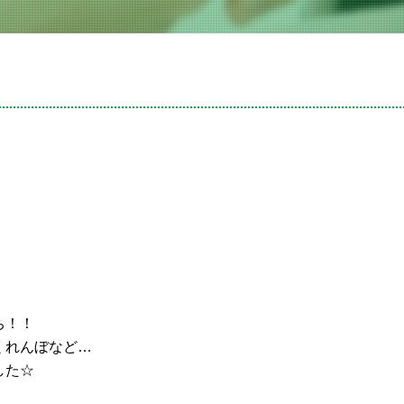
ち！！
くれんぼなど…
した☆