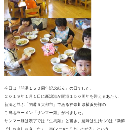
今日は『開港１５０周年記念献立』の日でした。
２０１９年１月１日に新潟港が開港１５０周年を迎えるあたり、
新潟と並ぶ「開港５大都市」である神奈川県横浜発祥の
ご当地ラーメン「サンマー麺」が出ました。
サンマー麺は漢字では『生馬麺』と書き、意味は生(サン)は『新鮮
でしゃきしゃきした』，馬(マー)は『上にのせる』という