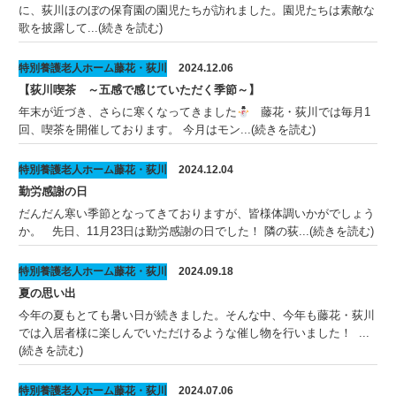
に、荻川ほのぼの保育園の園児たちが訪れました。園児たちは素敵な
歌を披露して...(続きを読む)
特別養護老人ホーム藤花・荻川
2024.12.06
【荻川喫茶 ～五感で感じていただく季節～】
年末が近づき、さらに寒くなってきました
藤花・荻川では毎月1
回、喫茶を開催しております。 今月はモン...(続きを読む)
特別養護老人ホーム藤花・荻川
2024.12.04
勤労感謝の日
だんだん寒い季節となってきておりますが、皆様体調いかがでしょう
か。 先日、11月23日は勤労感謝の日でした！ 隣の荻...(続きを読む)
特別養護老人ホーム藤花・荻川
2024.09.18
夏の思い出
今年の夏もとても暑い日が続きました。そんな中、今年も藤花・荻川
では入居者様に楽しんでいただけるような催し物を行いました！ ...
(続きを読む)
特別養護老人ホーム藤花・荻川
2024.07.06