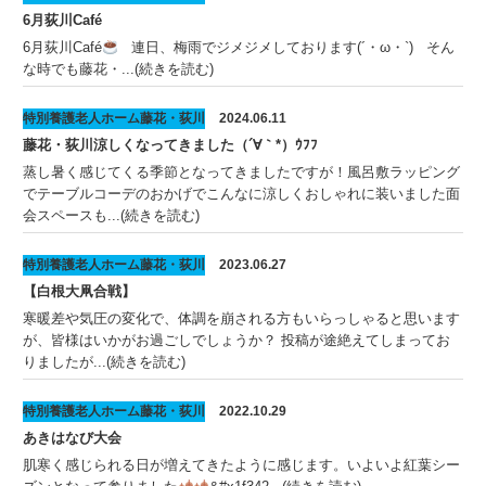
6月荻川Café
6月荻川Café
連日、梅雨でジメジメしております(´・ω・`) そん
な時でも藤花・...(続きを読む)
特別養護老人ホーム藤花・荻川
2024.06.11
藤花・荻川涼しくなってきました（´∀｀*）ｳﾌﾌ
蒸し暑く感じてくる季節となってきましたですが！風呂敷ラッピング
でテーブルコーデのおかげでこんなに涼しくおしゃれに装いました面
会スペースも...(続きを読む)
特別養護老人ホーム藤花・荻川
2023.06.27
【白根大凧合戦】
寒暖差や気圧の変化で、体調を崩される方もいらっしゃると思います
が、皆様はいかがお過ごしでしょうか？ 投稿が途絶えてしまってお
りましたが...(続きを読む)
特別養護老人ホーム藤花・荻川
2022.10.29
あきはなび大会
肌寒く感じられる日が増えてきたように感じます。いよいよ紅葉シー