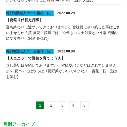
ズンとなって参りました
&#x1f342...(続きを読む)
特別養護老人ホーム藤花・荻川
2022.08.28
【夏祭り代替え行事】
夏も終わりに近づいてきておりますが、皆様夏にやり残した事はござ
いませんか？笑 藤花・荻川では、今年もコロナ対策という事で園内
にて夏祭り...(続きを読む)
特別養護老人ホーム藤花・荻川
2022.08.08
【★ユニットで野菜を育てよう★】
蒸し暑い日が続いておりますが、皆様夏バテなどはされていません
か？ 夏バテにはやっぱり夏野菜がいいですよね！ 藤花・荻...(続き
を読む)
1
2
3
4
5
月別アーカイブ