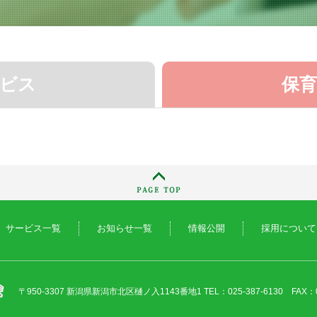
ビス
保
サービス一覧
お知らせ一覧
情報公開
採用について
〒950-3307 新潟県新潟市北区樋ノ入1143番地1
TEL：025-387-6130 FAX：0